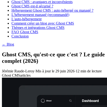
Ghost CMS : avantages et inconvénients
Ghost CMS est-il sécurisé ?
Hébergement Ghost CMS : auto-hébergé ou managé ?
L'hébergement managé (recommandé)
L'auto-hébergement
Comment créer un blog avec Ghost CMS
Thèmes et intégrations Ghost CMS
FAQ Ghost CMS
Conclusion
← Blog
Ghost CMS, qu'est-ce que c'est ? Le guide
complet (2026)
Jérémie Raude-Leroy
·
Mis à jour le
29 juin 2026
·
12
min de lecture
Ghost CMS
articles