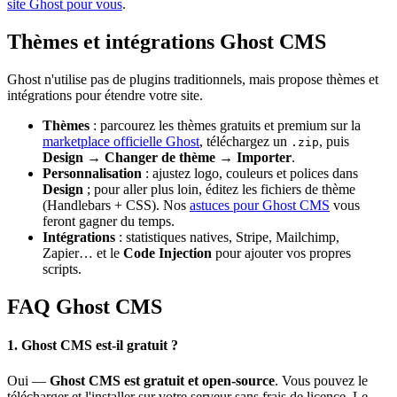
site Ghost pour vous
.
Thèmes et intégrations Ghost CMS
Ghost n'utilise pas de plugins traditionnels, mais propose thèmes et
intégrations pour étendre votre site.
Thèmes
: parcourez les thèmes gratuits et premium sur la
marketplace officielle Ghost
, téléchargez un
, puis
.zip
Design → Changer de thème → Importer
.
Personnalisation
: ajustez logo, couleurs et polices dans
Design
; pour aller plus loin, éditez les fichiers de thème
(Handlebars + CSS). Nos
astuces pour Ghost CMS
vous
feront gagner du temps.
Intégrations
: statistiques natives, Stripe, Mailchimp,
Zapier… et le
Code Injection
pour ajouter vos propres
scripts.
FAQ Ghost CMS
1. Ghost CMS est-il gratuit ?
Oui —
Ghost CMS est gratuit et open-source
. Vous pouvez le
télécharger et l'installer sur votre serveur sans frais de licence. Le