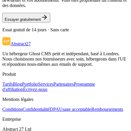
newsletter et vos abonnements. Vous êtes propriétaire du contenu et
des données.
Essayer gratuitement
Essai gratuit de 14 jours · Sans carte
Abstract27
Un hébergeur Ghost CMS petit et indépendant, basé à Londres.
Nous choisissons nos fournisseurs avec soin, hébergeons dans l'UE
et répondons nous-mêmes aux emails de support.
Produit
Tarifs
Blog
Portfolio
Services
Partenaires
Programme
d'affiliation
Écrivez-nous
Mentions légales
Conditions
Confidentialité
DPA
Usage acceptable
Remboursements
Entreprise
Abstract 27 Ltd