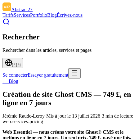
Abstract27
Tarifs
Services
Portfolio
Blog
Écrivez-nous
Rechercher
Rechercher dans les articles, services et pages
🇫🇷
Se connecter
Essayer gratuitement
← Blog
Création de site Ghost CMS — 749 £, en
ligne en 7 jours
Jérémie Raude-Leroy
·
Mis à jour le
13 juillet 2026
·
3
min de lecture
web-services-pricing
Web Essentiel — nous créons votre site Ghost® CMS et le
mettons en ligne en 7 jours. Un seul prix, 749 £, payé une fois.