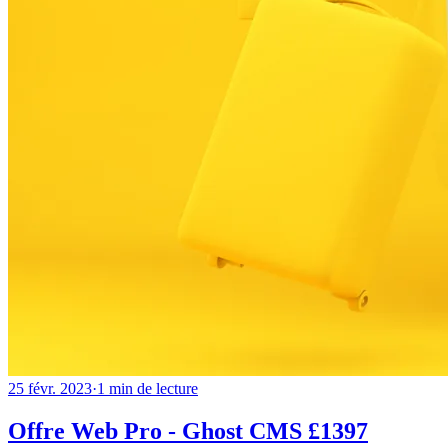
25 févr. 2023
·
1
min de lecture
Offre Web Pro - Ghost CMS £1397