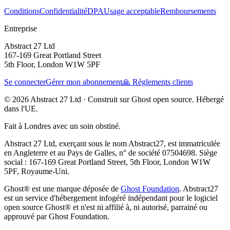
Conditions
Confidentialité
DPA
Usage acceptable
Remboursements
Entreprise
Abstract 27 Ltd
167-169 Great Portland Street
5th Floor, London W1W 5PF
Se connecter
Gérer mon abonnement
🙏 Règlements clients
© 2026 Abstract 27 Ltd ·
Construit sur Ghost open source. Hébergé
dans l'UE.
Fait à Londres avec un soin obstiné.
Abstract 27 Ltd, exerçant sous le nom Abstract27, est immatriculée
en Angleterre et au Pays de Galles, n° de société 07504698. Siège
social : 167-169 Great Portland Street, 5th Floor, London W1W
5PF, Royaume-Uni.
Ghost® est une marque déposée de
Ghost Foundation
. Abstract27
est un service d'hébergement infogéré indépendant pour le logiciel
open source Ghost® et n'est ni affilié à, ni autorisé, parrainé ou
approuvé par Ghost Foundation.