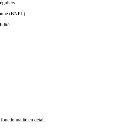
éguliers.
tionné (BNPL).
ilité.
onctionnalité en détail.