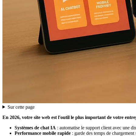
Sur cette page
En 2026, votre site web est l'outil le plus important de votre entre
Systèmes de chat IA
: automatise le support client avec une di
Performance mobile rapide
: garde des temps de chargement s