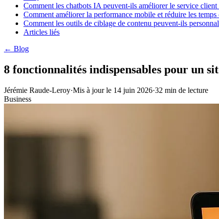
Comment les chatbots IA peuvent-ils améliorer le service client 
Comment améliorer la performance mobile et réduire les temps d
Comment les outils de ciblage de contenu peuvent-ils personnalis
Articles liés
← Blog
8 fonctionnalités indispensables pour un si
Jérémie Raude-Leroy
·
Mis à jour le
14 juin 2026
·
32
min de lecture
Business