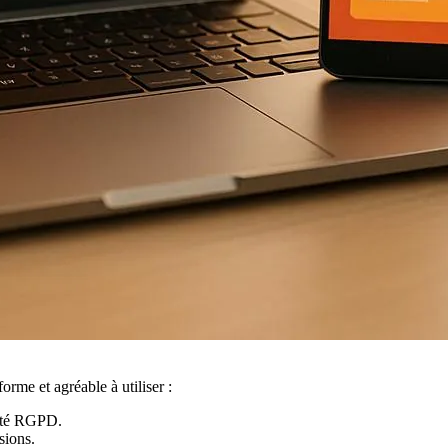
rme et agréable à utiliser :
mité RGPD.
sions.