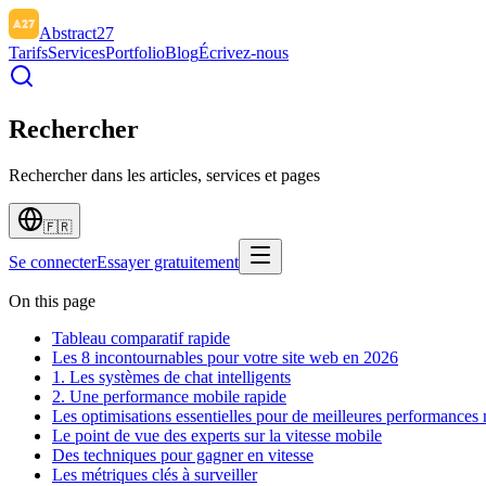
Abstract27
Tarifs
Services
Portfolio
Blog
Écrivez-nous
Rechercher
Rechercher dans les articles, services et pages
🇫🇷
Se connecter
Essayer gratuitement
On this page
Tableau comparatif rapide
Les 8 incontournables pour votre site web en 2026
1. Les systèmes de chat intelligents
2. Une performance mobile rapide
Les optimisations essentielles pour de meilleures performances
Le point de vue des experts sur la vitesse mobile
Des techniques pour gagner en vitesse
Les métriques clés à surveiller