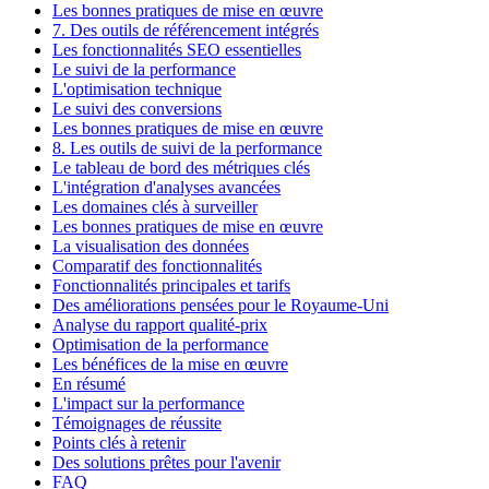
Les bonnes pratiques de mise en œuvre
7. Des outils de référencement intégrés
Les fonctionnalités SEO essentielles
Le suivi de la performance
L'optimisation technique
Le suivi des conversions
Les bonnes pratiques de mise en œuvre
8. Les outils de suivi de la performance
Le tableau de bord des métriques clés
L'intégration d'analyses avancées
Les domaines clés à surveiller
Les bonnes pratiques de mise en œuvre
La visualisation des données
Comparatif des fonctionnalités
Fonctionnalités principales et tarifs
Des améliorations pensées pour le Royaume-Uni
Analyse du rapport qualité-prix
Optimisation de la performance
Les bénéfices de la mise en œuvre
En résumé
L'impact sur la performance
Témoignages de réussite
Points clés à retenir
Des solutions prêtes pour l'avenir
FAQ