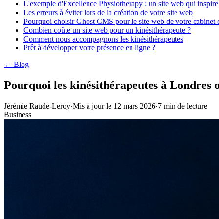
L'exemple d'Excellence Physiotherapy : un site web qui inspire
Les erreurs à éviter lors de la création de votre site web
Pourquoi choisir Ghost CMS pour le site web de votre cabinet d
Combien coûte un site web pour un kinésithérapeute ?
Comment nous accompagnons les kinésithérapeutes
Prêt à développer votre présence en ligne ?
← Blog
Pourquoi les kinésithérapeutes à Londres o
Jérémie Raude-Leroy
·
Mis à jour le
12 mars 2026
·
7
min de lecture
Business