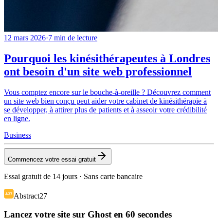
12 mars 2026
·
7
min de lecture
Pourquoi les kinésithérapeutes à Londres
ont besoin d'un site web professionnel
Vous comptez encore sur le bouche-à-oreille ? Découvrez comment
un site web bien conçu peut aider votre cabinet de kinésithérapie à
se développer, à attirer plus de patients et à asseoir votre crédibilité
en ligne.
Business
Commencez votre essai gratuit
Essai gratuit de 14 jours · Sans carte bancaire
Abstract27
Lancez votre site sur Ghost en 60 secondes