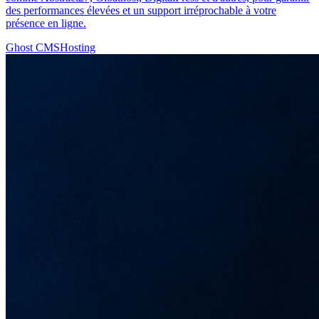
des performances élevées et un support irréprochable à votre
présence en ligne.
Ghost CMS
Hosting