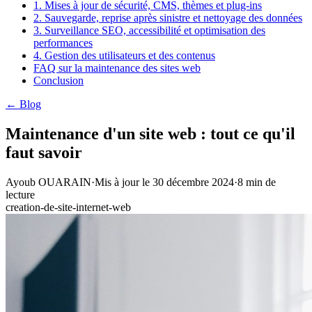
1. Mises à jour de sécurité, CMS, thèmes et plug-ins
2. Sauvegarde, reprise après sinistre et nettoyage des données
3. Surveillance SEO, accessibilité et optimisation des
performances
4. Gestion des utilisateurs et des contenus
FAQ sur la maintenance des sites web
Conclusion
← Blog
Maintenance d'un site web : tout ce qu'il
faut savoir
Ayoub OUARAIN
·
Mis à jour le
30 décembre 2024
·
8
min de
lecture
creation-de-site-internet-web