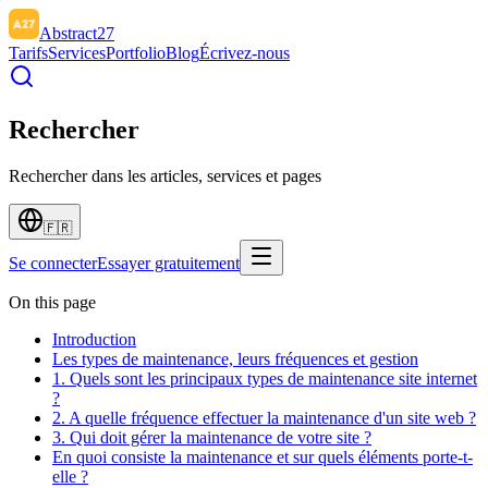
Abstract27
Tarifs
Services
Portfolio
Blog
Écrivez-nous
Rechercher
Rechercher dans les articles, services et pages
🇫🇷
Se connecter
Essayer gratuitement
On this page
Introduction
Les types de maintenance, leurs fréquences et gestion
1. Quels sont les principaux types de maintenance site internet
?
2. A quelle fréquence effectuer la maintenance d'un site web ?
3. Qui doit gérer la maintenance de votre site ?
En quoi consiste la maintenance et sur quels éléments porte-t-
elle ?