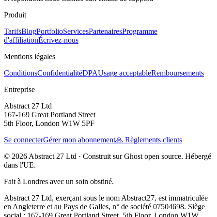
Produit
Tarifs
Blog
Portfolio
Services
Partenaires
Programme
d'affiliation
Écrivez-nous
Mentions légales
Conditions
Confidentialité
DPA
Usage acceptable
Remboursements
Entreprise
Abstract 27 Ltd
167-169 Great Portland Street
5th Floor, London W1W 5PF
Se connecter
Gérer mon abonnement
🙏 Règlements clients
© 2026 Abstract 27 Ltd ·
Construit sur Ghost open source. Hébergé
dans l'UE.
Fait à Londres avec un soin obstiné.
Abstract 27 Ltd, exerçant sous le nom Abstract27, est immatriculée
en Angleterre et au Pays de Galles, n° de société 07504698. Siège
social : 167-169 Great Portland Street, 5th Floor, London W1W