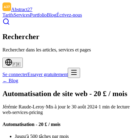
Abstract27
Tarifs
Services
Portfolio
Blog
Écrivez-nous
Rechercher
Rechercher dans les articles, services et pages
🇫🇷
Se connecter
Essayer gratuitement
← Blog
Automatisation de site web - 20 £ / mois
Jérémie Raude-Leroy
·
Mis à jour le
30 août 2024
·
1
min de lecture
web-services-pricing
Automatisation - 20 £ / mois
Jusqu'à 500 tâches par mois