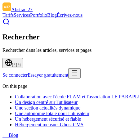
Abstract27
Tarifs
Services
Portfolio
Blog
Écrivez-nous
Rechercher
Rechercher dans les articles, services et pages
🇫🇷
Se connecter
Essayer gratuitement
On this page
Collaboration avec l'école FLAM et l'association LE PAR
Un design centré sur l'utilisateur
Une section actualités dynamique
Une autonomie totale pour l'utilisateur
Un hébergement sécurisé et fiable
Hébergement mensuel Ghost CMS
← Blog