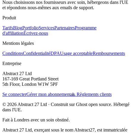
Nous choisissons nos fournisseurs avec soin, hébergeons dans l'UE
et répondons nous-mêmes aux emails de support.
Produit
Tarifs
Blog
Portfolio
Services
Partenaires
Programme
d'affiliation
Écrivez-nous
Mentions légales
Conditions
Confidentialité
DPA
Usage acceptable
Remboursements
Entreprise
Abstract 27 Ltd
167-169 Great Portland Street
5th Floor, London W1W 5PF
Se connecter
Gérer mon abonnement
🙏 Règlements clients
© 2026 Abstract 27 Ltd ·
Construit sur Ghost open source. Hébergé
dans l'UE.
Fait à Londres avec un soin obstiné.
Abstract 27 Ltd, exerçant sous le nom Abstract27, est immatriculée