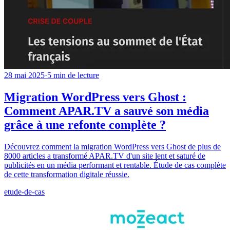
28 mai 2025
·
5
min de lecture
Migration WordPress vers Ghost :
Comment APAR.TV a sauvé son média
grâce à une refonte complète ?
Découvrez comment la migration WordPress vers Ghost de plus de
8000 articles a transformé APAR.TV d'un site lent et saturé de
publicités en un média performant et rentable. Étude de cas complète
de cette transformation digitale réussie.
etude-de-cas