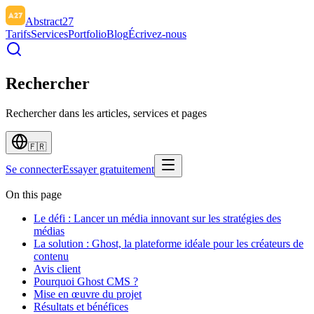
Abstract27
Tarifs
Services
Portfolio
Blog
Écrivez-nous
Rechercher
Rechercher dans les articles, services et pages
🇫🇷
Se connecter
Essayer gratuitement
On this page
Le défi : Lancer un média innovant sur les stratégies des
médias
La solution : Ghost, la plateforme idéale pour les créateurs de
contenu
Avis client
Pourquoi Ghost CMS ?
Mise en œuvre du projet
Résultats et bénéfices