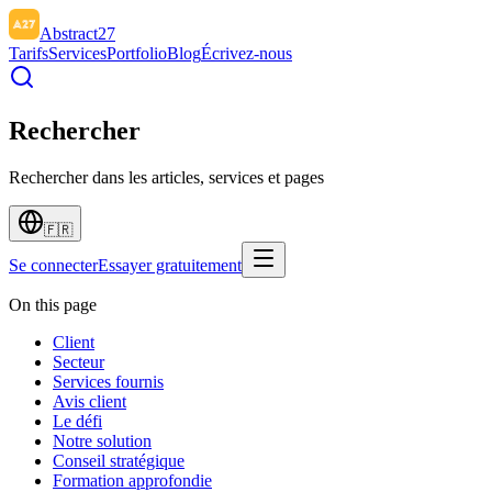
Abstract27
Tarifs
Services
Portfolio
Blog
Écrivez-nous
Rechercher
Rechercher dans les articles, services et pages
🇫🇷
Se connecter
Essayer gratuitement
On this page
Client
Secteur
Services fournis
Avis client
Le défi
Notre solution
Conseil stratégique
Formation approfondie