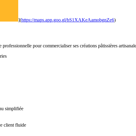
](
https://maps.app.goo.gl/bS1XAKeAamobgnZe6
)
 professionnelle pour commercialiser ses créations pâtissières artisanale
ries
nu simplifiée
 client fluide