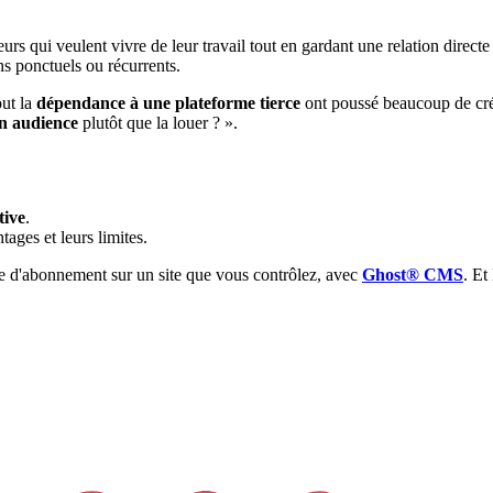
eurs qui veulent vivre de leur travail tout en gardant une relation direct
ns ponctuels ou récurrents.
out la
dépendance à une plateforme tierce
ont poussé beaucoup de créa
n audience
plutôt que la louer ? ».
tive
.
tages et leurs limites.
me d'abonnement sur un site que vous contrôlez, avec
Ghost® CMS
. Et