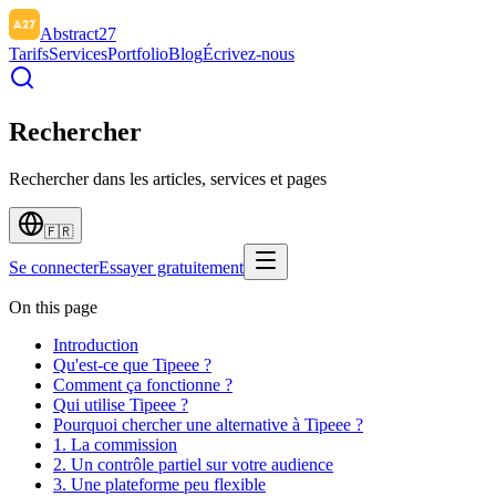
Abstract27
Tarifs
Services
Portfolio
Blog
Écrivez-nous
Rechercher
Rechercher dans les articles, services et pages
🇫🇷
Se connecter
Essayer gratuitement
On this page
Introduction
Qu'est-ce que Tipeee ?
Comment ça fonctionne ?
Qui utilise Tipeee ?
Pourquoi chercher une alternative à Tipeee ?
1. La commission
2. Un contrôle partiel sur votre audience
3. Une plateforme peu flexible