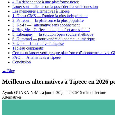
4. La dépendance à une plateforme tierce
Louer son audience ou la posséder : la vraie question
Les meilleures alternatives à Tipeee
1. Ghost CMS — l'option la plus indépendante
2. Patreon — la plateforme la plus populaire
3. Ko-Fi — l'alternative sans abonnement
4. Buy Me a Coffee — simplicité et accessibilité
5. Liberapay — la solution open-source et éthique
6. Gumroad — pour vendre du contenu numérique
7. Utip — l'alternative française
Tableau comparatif
Comment lancer votre propre plateforme d'abonnement avec G
FAQ — Alternatives à Tipeee
Conclusion
← Blog
Meilleures alternatives à Tipeee en 2026 p
Ayoub OUARAIN
·
Mis à jour le
30 juin 2026
·
15
min de lecture
Alternatives