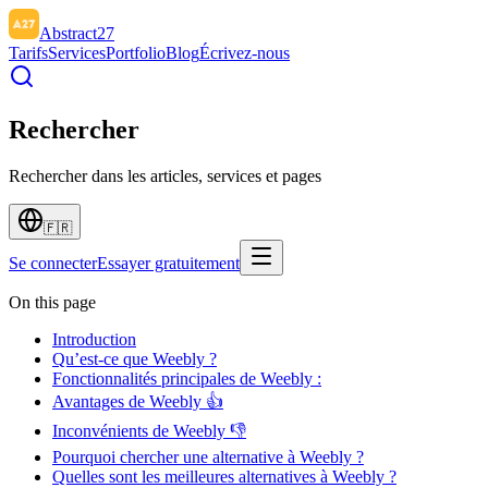
Abstract27
Tarifs
Services
Portfolio
Blog
Écrivez-nous
Rechercher
Rechercher dans les articles, services et pages
🇫🇷
Se connecter
Essayer gratuitement
On this page
Introduction
Qu’est-ce que Weebly ?
Fonctionnalités principales de Weebly :
Avantages de Weebly 👍
Inconvénients de Weebly 👎
Pourquoi chercher une alternative à Weebly ?
Quelles sont les meilleures alternatives à Weebly ?