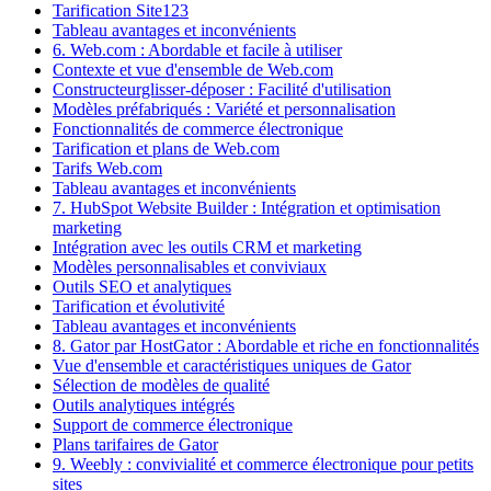
Tarification Site123
Tableau avantages et inconvénients
6. Web.com : Abordable et facile à utiliser
Contexte et vue d'ensemble de Web.com
Constructeurglisser-déposer : Facilité d'utilisation
Modèles préfabriqués : Variété et personnalisation
Fonctionnalités de commerce électronique
Tarification et plans de Web.com
Tarifs Web.com
Tableau avantages et inconvénients
7. HubSpot Website Builder : Intégration et optimisation
marketing
Intégration avec les outils CRM et marketing
Modèles personnalisables et conviviaux
Outils SEO et analytiques
Tarification et évolutivité
Tableau avantages et inconvénients
8. Gator par HostGator : Abordable et riche en fonctionnalités
Vue d'ensemble et caractéristiques uniques de Gator
Sélection de modèles de qualité
Outils analytiques intégrés
Support de commerce électronique
Plans tarifaires de Gator
9. Weebly : convivialité et commerce électronique pour petits
sites