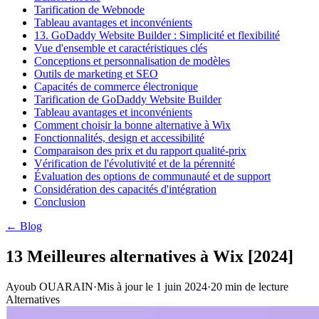
Tarification de Webnode
Tableau avantages et inconvénients
13. GoDaddy Website Builder : Simplicité et flexibilité
Vue d'ensemble et caractéristiques clés
Conceptions et personnalisation de modèles
Outils de marketing et SEO
Capacités de commerce électronique
Tarification de GoDaddy Website Builder
Tableau avantages et inconvénients
Comment choisir la bonne alternative à Wix
Fonctionnalités, design et accessibilité
Comparaison des prix et du rapport qualité-prix
Vérification de l'évolutivité et de la pérennité
Évaluation des options de communauté et de support
Considération des capacités d'intégration
Conclusion
← Blog
13 Meilleures alternatives à Wix [2024]
Ayoub OUARAIN
·
Mis à jour le
1 juin 2024
·
20
min de lecture
Alternatives