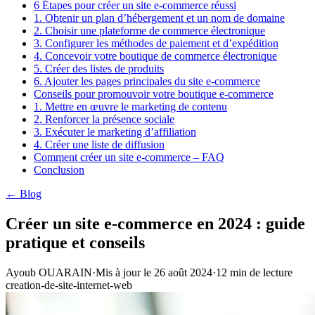
6 Étapes pour créer un site e-commerce réussi
1. Obtenir un plan d’hébergement et un nom de domaine
2. Choisir une plateforme de commerce électronique
3. Configurer les méthodes de paiement et d’expédition
4. Concevoir votre boutique de commerce électronique
5. Créer des listes de produits
6. Ajouter les pages principales du site e-commerce
Conseils pour promouvoir votre boutique e-commerce
1. Mettre en œuvre le marketing de contenu
2. Renforcer la présence sociale
3. Exécuter le marketing d’affiliation
4. Créer une liste de diffusion
Comment créer un site e-commerce – FAQ
Conclusion
← Blog
Créer un site e-commerce en 2024 : guide
pratique et conseils
Ayoub OUARAIN
·
Mis à jour le
26 août 2024
·
12
min de lecture
creation-de-site-internet-web