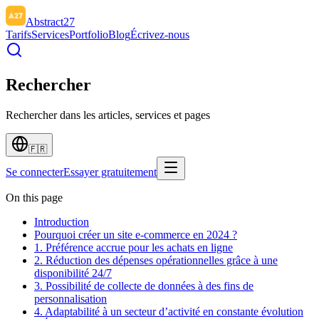
Abstract27
Tarifs
Services
Portfolio
Blog
Écrivez-nous
Rechercher
Rechercher dans les articles, services et pages
🇫🇷
Se connecter
Essayer gratuitement
On this page
Introduction
Pourquoi créer un site e-commerce en 2024 ?
1. Préférence accrue pour les achats en ligne
2. Réduction des dépenses opérationnelles grâce à une
disponibilité 24/7
3. Possibilité de collecte de données à des fins de
personnalisation
4. Adaptabilité à un secteur d’activité en constante évolution