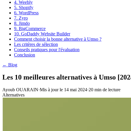
4. Weebly
5. Shopify
6. WordPress
7. Zyro
8. Jimdo
9. BigCommerce
10. GoDaddy Website Builder
Comment choisir la bonne alternative à Umso ?
Les critères de sélection
Conseils pratiques pour l'évaluation
Conclusion
← Blog
Les 10 meilleures alternatives à Umso [202
Ayoub OUARAIN
·
Mis à jour le
14 mai 2024
·
20
min de lecture
Alternatives