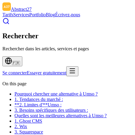
Abstract27
Tarifs
Services
Portfolio
Blog
Écrivez-nous
Rechercher
Rechercher dans les articles, services et pages
🇫🇷
Se connecter
Essayer gratuitement
On this page
Pourquoi chercher une alternative à Umso ?
1. Tendances du marché :
**2. Limites d'**Umso :
3. Besoins spécifiques des utilisateurs :
Quelles sont les meilleures alternatives à Umso ?
1. Ghost CMS
2. Wix
3. Squarespace