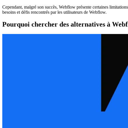
Cependant, malgré son succès, Webflow présente certaines limitations qu
besoins et défis rencontrés par les utilisateurs de Webflow.
Pourquoi chercher des alternatives à Webf