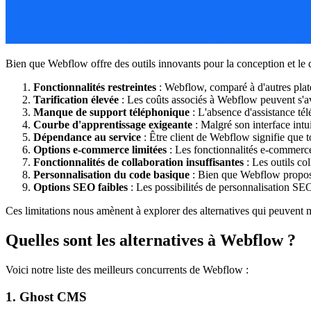
Bien que Webflow offre des outils innovants pour la conception et le dé
Fonctionnalités restreintes
: Webflow, comparé à d'autres platef
Tarification élevée
: Les coûts associés à Webflow peuvent s'av
Manque de support téléphonique
: L'absence d'assistance tél
Courbe d'apprentissage exigeante
: Malgré son interface int
Dépendance au service
: Être client de Webflow signifie que to
Options e-commerce limitées
: Les fonctionnalités e-commerce
Fonctionnalités de collaboration insuffisantes
: Les outils co
Personnalisation du code basique
: Bien que Webflow propose 
Options SEO faibles
: Les possibilités de personnalisation SEO
Ces limitations nous amènent à explorer des alternatives qui peuvent mi
Quelles sont les alternatives à Webflow ?
Voici notre liste des meilleurs concurrents de Webflow :
1. Ghost CMS