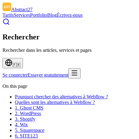
Abstract27
Tarifs
Services
Portfolio
Blog
Écrivez-nous
Rechercher
Rechercher dans les articles, services et pages
🇫🇷
Se connecter
Essayer gratuitement
On this page
Pourquoi chercher des alternatives à Webflow ?
Quelles sont les alternatives à Webflow ?
1. Ghost CMS
2. WordPress
3. Shopify
4. Wix
5. Squarespace
6. SITE123