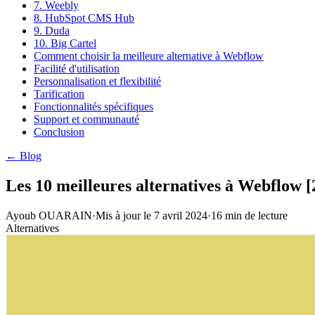
7. Weebly
8. HubSpot CMS Hub
9. Duda
10. Big Cartel
Comment choisir la meilleure alternative à Webflow
Facilité d'utilisation
Personnalisation et flexibilité
Tarification
Fonctionnalités spécifiques
Support et communauté
Conclusion
← Blog
Les 10 meilleures alternatives à Webflow [
Ayoub OUARAIN
·
Mis à jour le
7 avril 2024
·
16
min de lecture
Alternatives