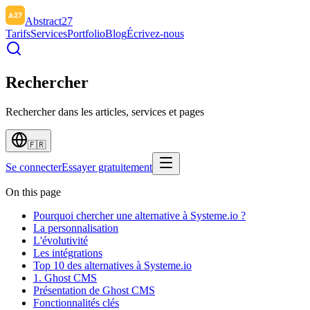
Abstract27
Tarifs
Services
Portfolio
Blog
Écrivez-nous
Rechercher
Rechercher dans les articles, services et pages
🇫🇷
Se connecter
Essayer gratuitement
On this page
Pourquoi chercher une alternative à Systeme.io ?
La personnalisation
L'évolutivité
Les intégrations
Top 10 des alternatives à Systeme.io
1. Ghost CMS
Présentation de Ghost CMS
Fonctionnalités clés