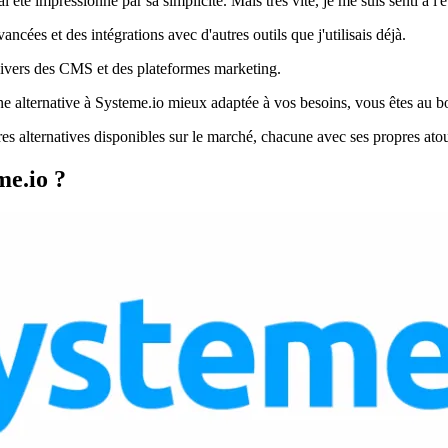
té impressionné par sa simplicité. Mais très vite, je me suis senti à l'ét
cées et des intégrations avec d'autres outils que j'utilisais déjà.
univers des CMS et des plateformes marketing.
une alternative à Systeme.io mieux adaptée à vos besoins, vous êtes au b
es alternatives disponibles sur le marché, chacune avec ses propres atouts
me.io ?