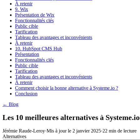
À retenir
9. Wix
Présentation de Wix
Fonctionnalités clés
Public cible
Tarification
Tableau des avantages et inconvénients
À retenir
10. HubSpot CMS Hub
Présentation
Fonctionnalités clés
Public cible
Tarification
Tableau des avantages et inconvénients
À retenir
Comment choisir la bonne alternative à Systeme.io ?
Conclusion
← Blog
Les 10 meilleures alternatives à Systeme.io
Jérémie Raude-Leroy
·
Mis à jour le
2 janvier 2025
·
22
min de lecture
Alternatives